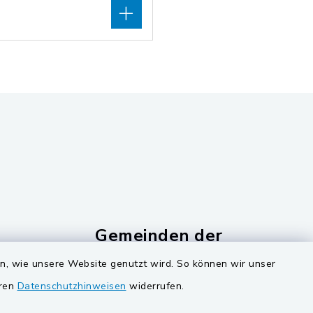
Gemeinden der
Verwaltungsgemeinschaf
en, wie unsere Website genutzt wird. So können wir unser
Gemeinde Schwarzach bei Nabburg
eren
Datenschutzhinweisen
widerrufen.
ucker