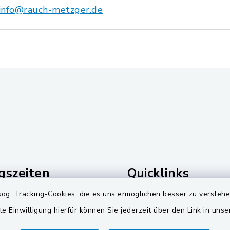
info@rauch-metzger.de
gszeiten
Quicklinks
og. Tracking-Cookies, die es uns ermöglichen besser zu versteh
Freitag:
Landkreis Schwandorf
te Einwilligung hierfür können Sie jederzeit über den Link in uns
00 Uhr
Zweckverband Pretzbr