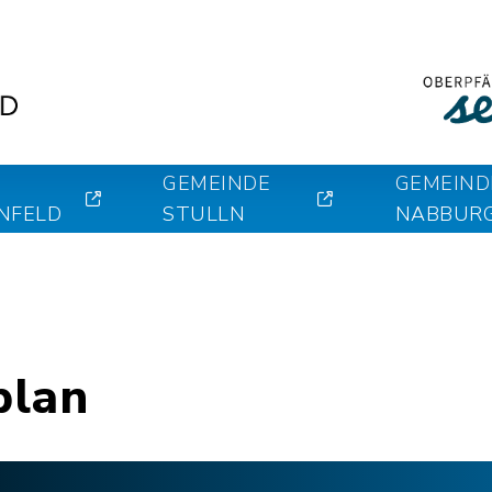
GEMEINDE
GEMEIND
NFELD
STULLN
NABBUR
plan