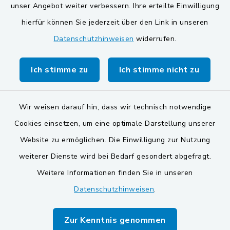
unser Angebot weiter verbessern. Ihre erteilte Einwilligung
Gemeinde Schwarzach bei Nabburg
hierfür können Sie jederzeit über den Link in unseren
Datenschutzhinweisen
widerrufen.
Markt Schwarzenfeld
Gemeinde Stulln
Ich stimme zu
Ich stimme nicht zu
Wir weisen darauf hin, dass wir technisch notwendige
Cookies einsetzen, um eine optimale Darstellung unserer
Website zu ermöglichen. Die Einwilligung zur Nutzung
Kontakt
weiterer Dienste wird bei Bedarf gesondert abgefragt.
Weitere Informationen finden Sie in unseren
Barrierefreiheit
Datenschutzhinweisen
.
Datenschutz
Zur Kenntnis genommen
Impressum