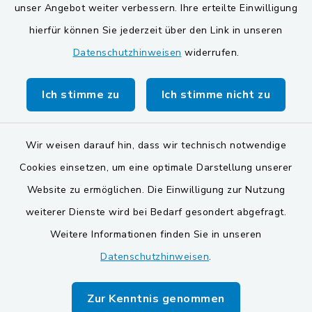
unser Angebot weiter verbessern. Ihre erteilte Einwilligung
Gemeinde Schwarzach bei Nabburg
hierfür können Sie jederzeit über den Link in unseren
Datenschutzhinweisen
widerrufen.
Markt Schwarzenfeld
Gemeinde Stulln
Ich stimme zu
Ich stimme nicht zu
Wir weisen darauf hin, dass wir technisch notwendige
Cookies einsetzen, um eine optimale Darstellung unserer
Website zu ermöglichen. Die Einwilligung zur Nutzung
Kontakt
weiterer Dienste wird bei Bedarf gesondert abgefragt.
Weitere Informationen finden Sie in unseren
Barrierefreiheit
Datenschutzhinweisen
.
Datenschutz
Zur Kenntnis genommen
Impressum