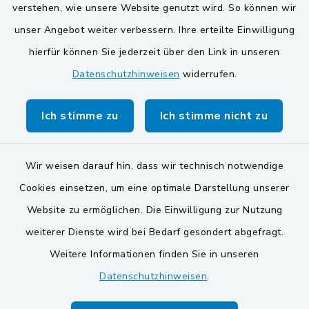
verstehen, wie unsere Website genutzt wird. So können wir
Verwaltungsgemeinschaft
unser Angebot weiter verbessern. Ihre erteilte Einwilligung
Gemeinde Schwarzach bei Nabburg
hierfür können Sie jederzeit über den Link in unseren
Datenschutzhinweisen
widerrufen.
Markt Schwarzenfeld
Gemeinde Stulln
Ich stimme zu
Ich stimme nicht zu
Wir weisen darauf hin, dass wir technisch notwendige
Cookies einsetzen, um eine optimale Darstellung unserer
Website zu ermöglichen. Die Einwilligung zur Nutzung
Kontakt
weiterer Dienste wird bei Bedarf gesondert abgefragt.
Weitere Informationen finden Sie in unseren
Barrierefreiheit
Datenschutzhinweisen
.
Datenschutz