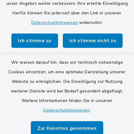
unser Angebot weiter verbessern. Ihre erteilte Einwilligung
Gemeinde Schwarzach bei Nabburg
hierfür können Sie jederzeit über den Link in unseren
Datenschutzhinweisen
widerrufen.
Markt Schwarzenfeld
Gemeinde Stulln
Ich stimme zu
Ich stimme nicht zu
Wir weisen darauf hin, dass wir technisch notwendige
Cookies einsetzen, um eine optimale Darstellung unserer
Website zu ermöglichen. Die Einwilligung zur Nutzung
Kontakt
weiterer Dienste wird bei Bedarf gesondert abgefragt.
Weitere Informationen finden Sie in unseren
Barrierefreiheit
Datenschutzhinweisen
.
Datenschutz
Zur Kenntnis genommen
Impressum