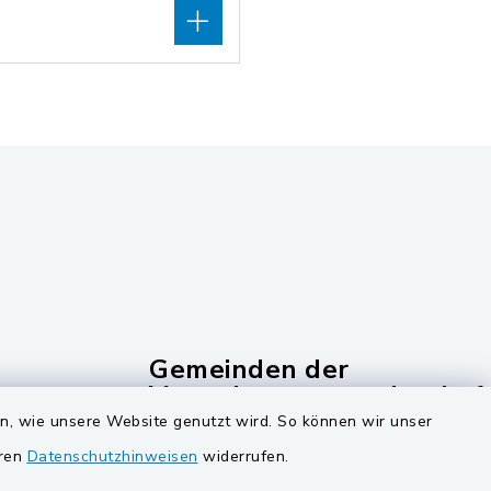
Gemeinden der
Verwaltungsgemeinschaf
en, wie unsere Website genutzt wird. So können wir unser
Gemeinde Schwarzach bei Nabburg
eren
Datenschutzhinweisen
widerrufen.
ucker