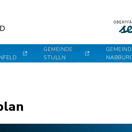
GEMEINDE
GEMEIND
NFELD
STULLN
NABBUR
plan