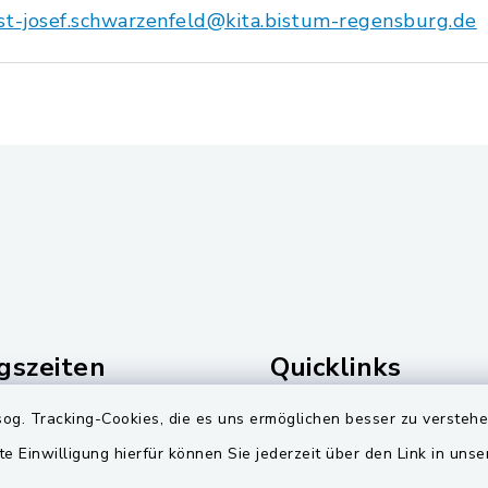
st-josef.schwarzenfeld@kita.bistum-regensburg.de
gszeiten
Quicklinks
Freitag:
Landkreis Schwandorf
og. Tracking-Cookies, die es uns ermöglichen besser zu versteh
00 Uhr
te Einwilligung hierfür können Sie jederzeit über den Link in uns
Zweckverband Pretzbr