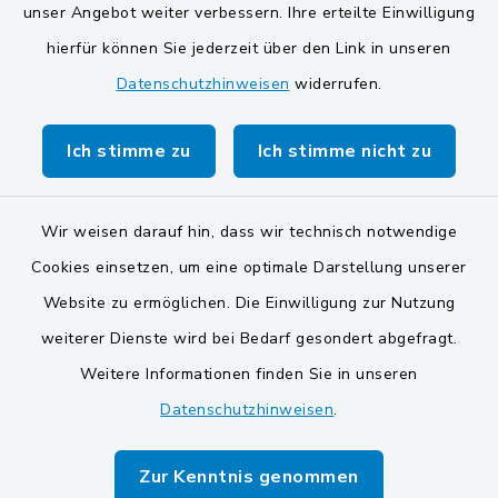
unser Angebot weiter verbessern. Ihre erteilte Einwilligung
Gemeinde Schwarzach bei Nabburg
hierfür können Sie jederzeit über den Link in unseren
Datenschutzhinweisen
widerrufen.
Markt Schwarzenfeld
Gemeinde Stulln
Ich stimme zu
Ich stimme nicht zu
Wir weisen darauf hin, dass wir technisch notwendige
Cookies einsetzen, um eine optimale Darstellung unserer
Website zu ermöglichen. Die Einwilligung zur Nutzung
Kontakt
weiterer Dienste wird bei Bedarf gesondert abgefragt.
Weitere Informationen finden Sie in unseren
Barrierefreiheit
Datenschutzhinweisen
.
Datenschutz
Zur Kenntnis genommen
Impressum