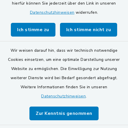
Gemeinde Schwarzach bei Nabburg
hierfür können Sie jederzeit über den Link in unseren
Datenschutzhinweisen
widerrufen.
Markt Schwarzenfeld
Gemeinde Stulln
Ich stimme zu
Ich stimme nicht zu
Wir weisen darauf hin, dass wir technisch notwendige
Cookies einsetzen, um eine optimale Darstellung unserer
Website zu ermöglichen. Die Einwilligung zur Nutzung
Kontakt
weiterer Dienste wird bei Bedarf gesondert abgefragt.
Weitere Informationen finden Sie in unseren
Barrierefreiheit
Datenschutzhinweisen
.
Datenschutz
Zur Kenntnis genommen
Impressum