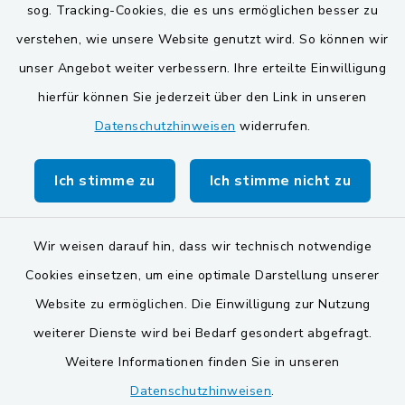
sog. Tracking-Cookies, die es uns ermöglichen besser zu
Gemeinden der
verstehen, wie unsere Website genutzt wird. So können wir
Verwaltungsgemeinschaft
unser Angebot weiter verbessern. Ihre erteilte Einwilligung
Gemeinde Schwarzach bei Nabburg
hierfür können Sie jederzeit über den Link in unseren
Datenschutzhinweisen
widerrufen.
Markt Schwarzenfeld
Gemeinde Stulln
Ich stimme zu
Ich stimme nicht zu
Wir weisen darauf hin, dass wir technisch notwendige
Cookies einsetzen, um eine optimale Darstellung unserer
Website zu ermöglichen. Die Einwilligung zur Nutzung
Kontakt
weiterer Dienste wird bei Bedarf gesondert abgefragt.
Weitere Informationen finden Sie in unseren
Barrierefreiheit
Datenschutzhinweisen
.