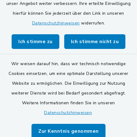
unser Angebot weiter verbessern. Ihre erteilte Einwilligung
Gemeinde Schwarzach bei Nabburg
hierfür können Sie jederzeit über den Link in unseren
Datenschutzhinweisen
widerrufen.
Markt Schwarzenfeld
Gemeinde Stulln
Ich stimme zu
Ich stimme nicht zu
Wir weisen darauf hin, dass wir technisch notwendige
Cookies einsetzen, um eine optimale Darstellung unserer
Website zu ermöglichen. Die Einwilligung zur Nutzung
Kontakt
weiterer Dienste wird bei Bedarf gesondert abgefragt.
Weitere Informationen finden Sie in unseren
Barrierefreiheit
Datenschutzhinweisen
.
Datenschutz
Zur Kenntnis genommen
Impressum