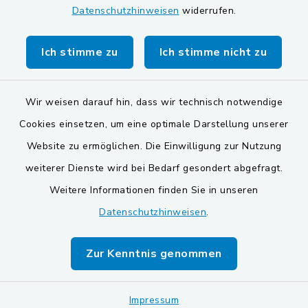
Datenschutzhinweisen
widerrufen.
Markt Schwarzenfeld
Gemeinde Stulln
Ich stimme zu
Ich stimme nicht zu
Wir weisen darauf hin, dass wir technisch notwendige
Cookies einsetzen, um eine optimale Darstellung unserer
Website zu ermöglichen. Die Einwilligung zur Nutzung
Kontakt
weiterer Dienste wird bei Bedarf gesondert abgefragt.
Weitere Informationen finden Sie in unseren
Barrierefreiheit
Datenschutzhinweisen
.
Datenschutz
Zur Kenntnis genommen
Impressum
Sitemap
Impressum