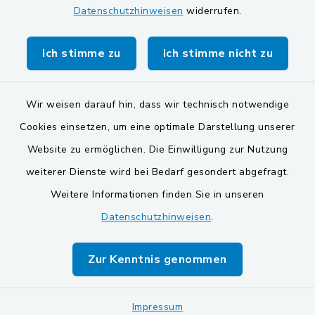
Datenschutzhinweisen
widerrufen.
Markt Schwarzenfeld
Gemeinde Stulln
Ich stimme zu
Ich stimme nicht zu
Wir weisen darauf hin, dass wir technisch notwendige
Cookies einsetzen, um eine optimale Darstellung unserer
Website zu ermöglichen. Die Einwilligung zur Nutzung
Kontakt
weiterer Dienste wird bei Bedarf gesondert abgefragt.
Weitere Informationen finden Sie in unseren
Barrierefreiheit
Datenschutzhinweisen
.
Datenschutz
Zur Kenntnis genommen
Impressum
Sitemap
Impressum