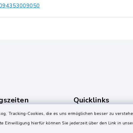
094353009050
gszeiten
Quicklinks
og. Tracking-Cookies, die es uns ermöglichen besser zu versteh
Freitag:
Landkreis Schwandorf
te Einwilligung hierfür können Sie jederzeit über den Link in uns
00 Uhr
Zweckverband Pretzbr