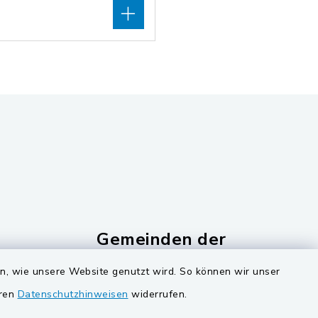
Gemeinden der
Verwaltungsgemeinschaf
en, wie unsere Website genutzt wird. So können wir unser
Gemeinde Schwarzach bei Nabburg
eren
Datenschutzhinweisen
widerrufen.
ucker