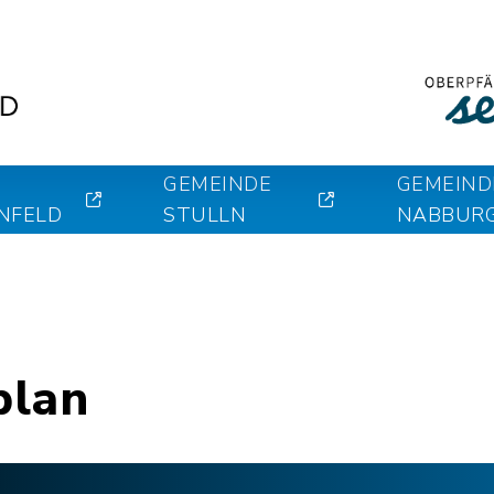
GEMEINDE
GEMEIND
NFELD
STULLN
NABBUR
plan