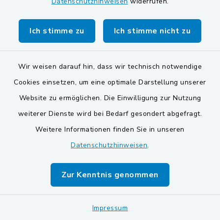
Datenschutzerklärung verwiesen.
Datenschutzhinweisen
widerrufen.
Es erfolgt in diesem Zusammenhang keine
Ich stimme zu
Ich stimme nicht zu
Weitergabe der Daten an Dritte.
Die Daten werden ausschließlich für die
Wir weisen darauf hin, dass wir technisch notwendige
Verarbeitung der Konversation verwendet.
Cookies einsetzen, um eine optimale Darstellung unserer
Website zu ermöglichen. Die Einwilligung zur Nutzung
7.2 Rechtsgrundlage für die
weiterer Dienste wird bei Bedarf gesondert abgefragt.
Datenverarbeitung
Weitere Informationen finden Sie in unseren
Datenschutzhinweisen
.
Rechtsgrundlage für die Verarbeitung Ihrer
personenbezogenen Daten ist bei Vorliegen
Zur Kenntnis genommen
einer Einwilligung des Nutzers Art. 6 Abs. 1
lit. a DSGVO.
Impressum