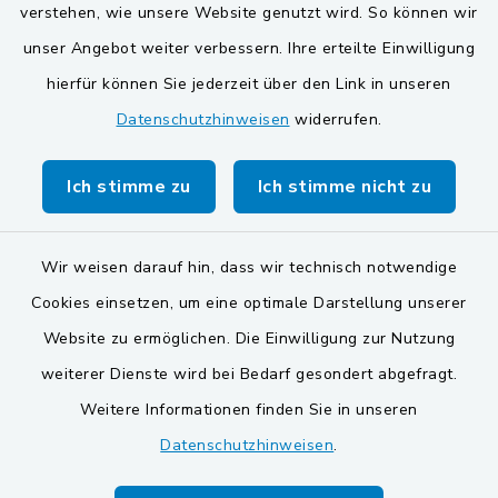
verstehen, wie unsere Website genutzt wird. So können wir
Verwaltungsgemeinschaft
unser Angebot weiter verbessern. Ihre erteilte Einwilligung
Gemeinde Schwarzach bei Nabburg
hierfür können Sie jederzeit über den Link in unseren
Datenschutzhinweisen
widerrufen.
Markt Schwarzenfeld
Gemeinde Stulln
Ich stimme zu
Ich stimme nicht zu
Wir weisen darauf hin, dass wir technisch notwendige
Cookies einsetzen, um eine optimale Darstellung unserer
Website zu ermöglichen. Die Einwilligung zur Nutzung
Kontakt
weiterer Dienste wird bei Bedarf gesondert abgefragt.
Weitere Informationen finden Sie in unseren
Barrierefreiheit
Datenschutzhinweisen
.
Datenschutz