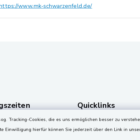
https://www.mk-schwarzenfeld.de/
gszeiten
Quicklinks
og. Tracking-Cookies, die es uns ermöglichen besser zu versteh
Freitag:
Landkreis Schwandorf
te Einwilligung hierfür können Sie jederzeit über den Link in uns
00 Uhr
Zweckverband Pretzbr