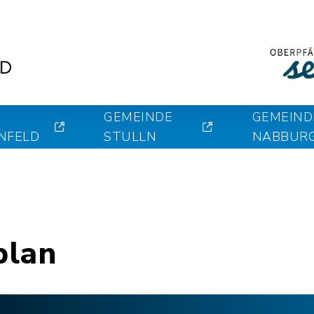
GEMEINDE
GEMEIND
NFELD
STULLN
NABBUR
plan