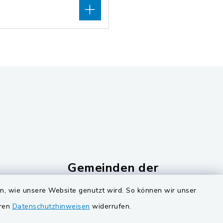
Gemeinden der
Verwaltungsgemeinschaf
en, wie unsere Website genutzt wird. So können wir unser
Gemeinde Schwarzach bei Nabburg
eren
Datenschutzhinweisen
widerrufen.
ucker