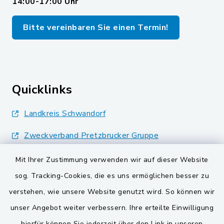
14:00-17:00 Uhr
Bitte vereinbaren Sie einen Termin!
Quicklinks
Landkreis Schwandorf
Zweckverband Pretzbrucker Gruppe
BayernPortal
Mit Ihrer Zustimmung verwenden wir auf dieser Website
sog. Tracking-Cookies, die es uns ermöglichen besser zu
Gemeinden der
verstehen, wie unsere Website genutzt wird. So können wir
Verwaltungsgemeinschaft
unser Angebot weiter verbessern. Ihre erteilte Einwilligung
Gemeinde Schwarzach bei Nabburg
hierfür können Sie jederzeit über den Link in unseren