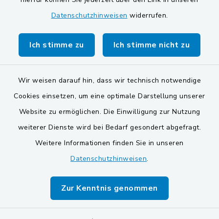
Datenschutzhinweisen
widerrufen.
Markt Schwarzenfeld
Gemeinde Stulln
Ich stimme zu
Ich stimme nicht zu
Wir weisen darauf hin, dass wir technisch notwendige
Cookies einsetzen, um eine optimale Darstellung unserer
Website zu ermöglichen. Die Einwilligung zur Nutzung
Kontakt
weiterer Dienste wird bei Bedarf gesondert abgefragt.
Weitere Informationen finden Sie in unseren
Barrierefreiheit
Datenschutzhinweisen
.
Datenschutz
Zur Kenntnis genommen
Impressum