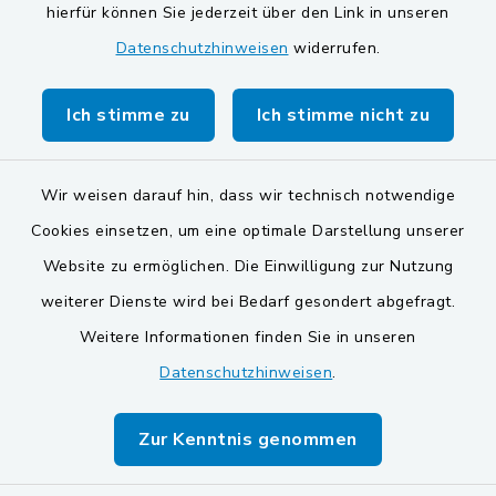
Gemeinde Schwarzach bei Nabburg
hierfür können Sie jederzeit über den Link in unseren
Datenschutzhinweisen
widerrufen.
Markt Schwarzenfeld
Gemeinde Stulln
Ich stimme zu
Ich stimme nicht zu
Wir weisen darauf hin, dass wir technisch notwendige
Cookies einsetzen, um eine optimale Darstellung unserer
Website zu ermöglichen. Die Einwilligung zur Nutzung
Kontakt
weiterer Dienste wird bei Bedarf gesondert abgefragt.
Weitere Informationen finden Sie in unseren
Barrierefreiheit
Datenschutzhinweisen
.
Datenschutz
Zur Kenntnis genommen
Impressum