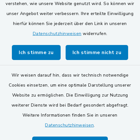
verstehen, wie unsere Website genutzt wird. So können wir
Verwaltungsgemeinschaft
unser Angebot weiter verbessern. Ihre erteilte Einwilligung
Gemeinde Schwarzach bei Nabburg
hierfür können Sie jederzeit über den Link in unseren
Datenschutzhinweisen
widerrufen.
Markt Schwarzenfeld
Gemeinde Stulln
Ich stimme zu
Ich stimme nicht zu
Wir weisen darauf hin, dass wir technisch notwendige
Cookies einsetzen, um eine optimale Darstellung unserer
Website zu ermöglichen. Die Einwilligung zur Nutzung
Kontakt
weiterer Dienste wird bei Bedarf gesondert abgefragt.
Weitere Informationen finden Sie in unseren
Barrierefreiheit
Datenschutzhinweisen
.
Datenschutz