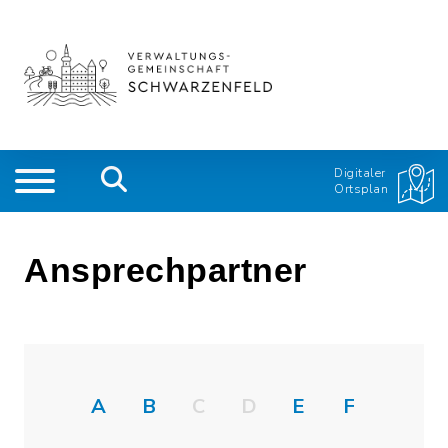
Digitaler
Ortsplan
Ansprechpartner
A
B
C
D
E
F