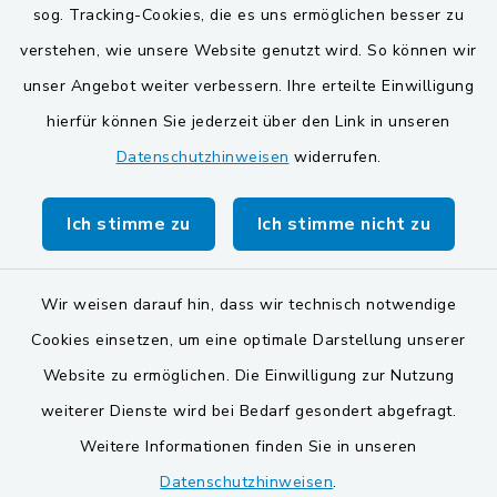
sog. Tracking-Cookies, die es uns ermöglichen besser zu
Gemeinden der
verstehen, wie unsere Website genutzt wird. So können wir
Verwaltungsgemeinschaft
unser Angebot weiter verbessern. Ihre erteilte Einwilligung
Gemeinde Schwarzach bei Nabburg
hierfür können Sie jederzeit über den Link in unseren
Datenschutzhinweisen
widerrufen.
Markt Schwarzenfeld
Gemeinde Stulln
Ich stimme zu
Ich stimme nicht zu
Wir weisen darauf hin, dass wir technisch notwendige
Cookies einsetzen, um eine optimale Darstellung unserer
Website zu ermöglichen. Die Einwilligung zur Nutzung
Kontakt
weiterer Dienste wird bei Bedarf gesondert abgefragt.
Weitere Informationen finden Sie in unseren
Barrierefreiheit
Datenschutzhinweisen
.