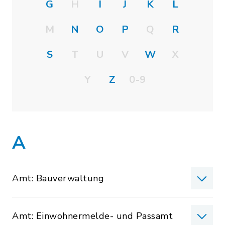
G
H
I
J
K
L
M
N
O
P
Q
R
S
T
U
V
W
X
Y
Z
0-9
A
Amt: Bauverwaltung
Amt: Einwohnermelde- und Passamt