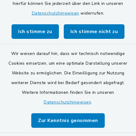
Gemeinde Schwarzach bei Nabburg
hierfür können Sie jederzeit über den Link in unseren
Datenschutzhinweisen
widerrufen.
Markt Schwarzenfeld
Gemeinde Stulln
Ich stimme zu
Ich stimme nicht zu
Wir weisen darauf hin, dass wir technisch notwendige
Cookies einsetzen, um eine optimale Darstellung unserer
Website zu ermöglichen. Die Einwilligung zur Nutzung
Kontakt
weiterer Dienste wird bei Bedarf gesondert abgefragt.
Weitere Informationen finden Sie in unseren
Barrierefreiheit
Datenschutzhinweisen
.
Datenschutz
Zur Kenntnis genommen
Impressum