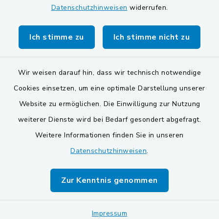
Datenschutzhinweisen
widerrufen.
Markt Schwarzenfeld
Gemeinde Stulln
Ich stimme zu
Ich stimme nicht zu
Wir weisen darauf hin, dass wir technisch notwendige
Cookies einsetzen, um eine optimale Darstellung unserer
Website zu ermöglichen. Die Einwilligung zur Nutzung
Kontakt
weiterer Dienste wird bei Bedarf gesondert abgefragt.
Weitere Informationen finden Sie in unseren
Barrierefreiheit
Datenschutzhinweisen
.
Datenschutz
Zur Kenntnis genommen
Impressum
Sitemap
Impressum