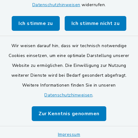
Datenschutzhinweisen
widerrufen.
Markt Schwarzenfeld
Gemeinde Stulln
Ich stimme zu
Ich stimme nicht zu
Wir weisen darauf hin, dass wir technisch notwendige
Cookies einsetzen, um eine optimale Darstellung unserer
Website zu ermöglichen. Die Einwilligung zur Nutzung
Kontakt
weiterer Dienste wird bei Bedarf gesondert abgefragt.
Weitere Informationen finden Sie in unseren
Barrierefreiheit
Datenschutzhinweisen
.
Datenschutz
Zur Kenntnis genommen
Impressum
Sitemap
Impressum