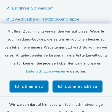
Landkreis Schwandorf
Zweckverband Pretzbrucker Gruppe
BayernPortal
Mit Ihrer Zustimmung verwenden wir auf dieser Website
sog. Tracking-Cookies, die es uns ermöglichen besser zu
Gemeinden der
verstehen, wie unsere Website genutzt wird. So können wir
Verwaltungsgemeinschaft
unser Angebot weiter verbessern. Ihre erteilte Einwilligung
Gemeinde Schwarzach bei Nabburg
hierfür können Sie jederzeit über den Link in unseren
Datenschutzhinweisen
widerrufen.
Markt Schwarzenfeld
Gemeinde Stulln
Ich stimme zu
Ich stimme nicht zu
Wir weisen darauf hin, dass wir technisch notwendige