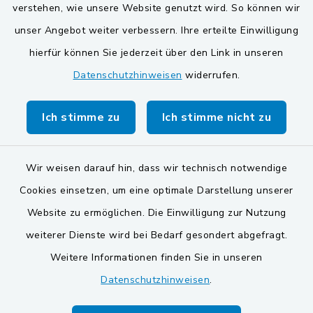
verstehen, wie unsere Website genutzt wird. So können wir
Verwaltungsgemeinschaft
unser Angebot weiter verbessern. Ihre erteilte Einwilligung
Gemeinde Schwarzach bei Nabburg
hierfür können Sie jederzeit über den Link in unseren
Datenschutzhinweisen
widerrufen.
Markt Schwarzenfeld
Gemeinde Stulln
Ich stimme zu
Ich stimme nicht zu
Wir weisen darauf hin, dass wir technisch notwendige
Cookies einsetzen, um eine optimale Darstellung unserer
Website zu ermöglichen. Die Einwilligung zur Nutzung
Kontakt
weiterer Dienste wird bei Bedarf gesondert abgefragt.
Weitere Informationen finden Sie in unseren
Barrierefreiheit
Datenschutzhinweisen
.
Datenschutz