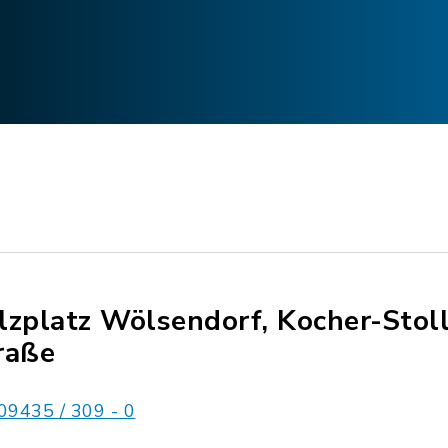
lzplatz Wölsendorf, Kocher-Stol
raße
09435 / 309 - 0