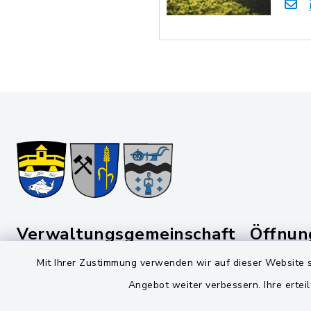
Verwaltungsgemeinschaft
Öffnun
Schwarzenfeld
Mit Ihrer Zustimmung verwenden wir auf dieser Website s
Montag bis 
Viktor-Koch-Str. 4
Angebot weiter verbessern. Ihre erteil
08:00-12:
92521 Schwarzenfeld