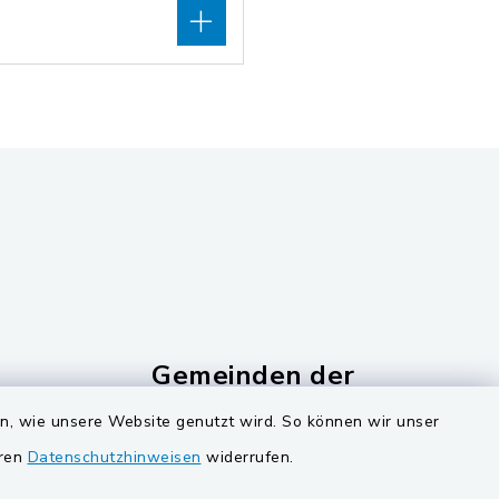
Gemeinden der
Verwaltungsgemeinschaf
en, wie unsere Website genutzt wird. So können wir unser
Gemeinde Schwarzach bei Nabburg
eren
Datenschutzhinweisen
widerrufen.
ucker