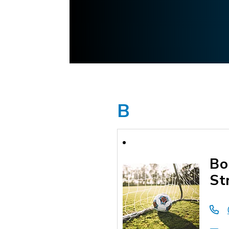
B
Bo
St