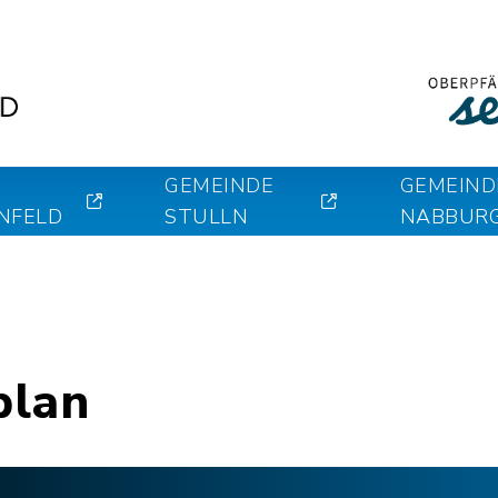
GEMEINDE
GEMEIND
NFELD
STULLN
NABBUR
plan