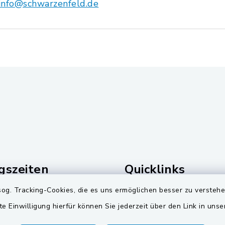
info@schwarzenfeld.de
gszeiten
Quicklinks
og. Tracking-Cookies, die es uns ermöglichen besser zu versteh
Freitag:
Landkreis Schwandorf
te Einwilligung hierfür können Sie jederzeit über den Link in uns
00 Uhr
Zweckverband Pretzbr