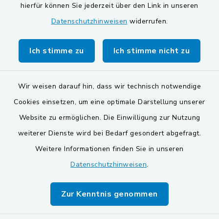
Gemeinde Schwarzach bei Nabburg
hierfür können Sie jederzeit über den Link in unseren
Datenschutzhinweisen
widerrufen.
Markt Schwarzenfeld
Gemeinde Stulln
Ich stimme zu
Ich stimme nicht zu
Wir weisen darauf hin, dass wir technisch notwendige
Cookies einsetzen, um eine optimale Darstellung unserer
Website zu ermöglichen. Die Einwilligung zur Nutzung
Kontakt
weiterer Dienste wird bei Bedarf gesondert abgefragt.
Weitere Informationen finden Sie in unseren
Barrierefreiheit
Datenschutzhinweisen
.
Datenschutz
Zur Kenntnis genommen
Impressum