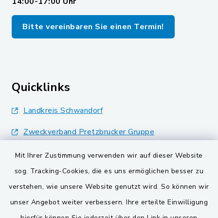
14:00-17:00 Uhr
Bitte vereinbaren Sie einen Termin!
Quicklinks
Landkreis Schwandorf
Zweckverband Pretzbrucker Gruppe
BayernPortal
Mit Ihrer Zustimmung verwenden wir auf dieser Website
sog. Tracking-Cookies, die es uns ermöglichen besser zu
Gemeinden der
verstehen, wie unsere Website genutzt wird. So können wir
Verwaltungsgemeinschaft
unser Angebot weiter verbessern. Ihre erteilte Einwilligung
Gemeinde Schwarzach bei Nabburg
hierfür können Sie jederzeit über den Link in unseren