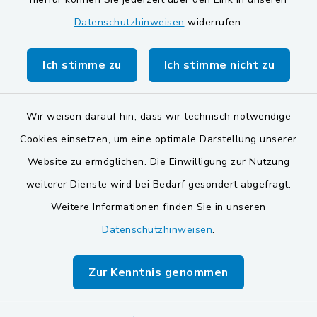
Datenschutzhinweisen
widerrufen.
Markt Schwarzenfeld
Gemeinde Stulln
Ich stimme zu
Ich stimme nicht zu
Wir weisen darauf hin, dass wir technisch notwendige
Cookies einsetzen, um eine optimale Darstellung unserer
Website zu ermöglichen. Die Einwilligung zur Nutzung
Kontakt
weiterer Dienste wird bei Bedarf gesondert abgefragt.
Weitere Informationen finden Sie in unseren
Barrierefreiheit
Datenschutzhinweisen
.
Datenschutz
Zur Kenntnis genommen
Impressum