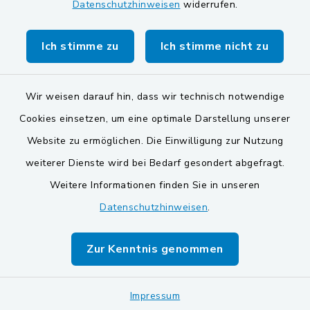
Datenschutzhinweisen
widerrufen.
Markt Schwarzenfeld
Gemeinde Stulln
Ich stimme zu
Ich stimme nicht zu
Wir weisen darauf hin, dass wir technisch notwendige
Cookies einsetzen, um eine optimale Darstellung unserer
Website zu ermöglichen. Die Einwilligung zur Nutzung
Kontakt
weiterer Dienste wird bei Bedarf gesondert abgefragt.
Weitere Informationen finden Sie in unseren
Barrierefreiheit
Datenschutzhinweisen
.
Datenschutz
Zur Kenntnis genommen
Impressum
Impressum
Sitemap