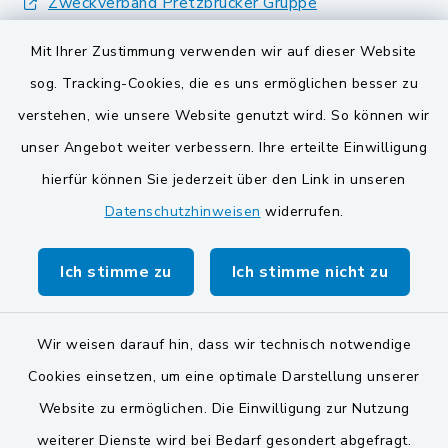
Zweckverband Pretzbrucker Gruppe
BayernPortal
Mit Ihrer Zustimmung verwenden wir auf dieser Website
sog. Tracking-Cookies, die es uns ermöglichen besser zu
Gemeinden der
verstehen, wie unsere Website genutzt wird. So können wir
Verwaltungsgemeinschaft
unser Angebot weiter verbessern. Ihre erteilte Einwilligung
Gemeinde Schwarzach bei Nabburg
hierfür können Sie jederzeit über den Link in unseren
Datenschutzhinweisen
widerrufen.
Markt Schwarzenfeld
Gemeinde Stulln
Ich stimme zu
Ich stimme nicht zu
Wir weisen darauf hin, dass wir technisch notwendige
Cookies einsetzen, um eine optimale Darstellung unserer
Website zu ermöglichen. Die Einwilligung zur Nutzung
Kontakt
weiterer Dienste wird bei Bedarf gesondert abgefragt.