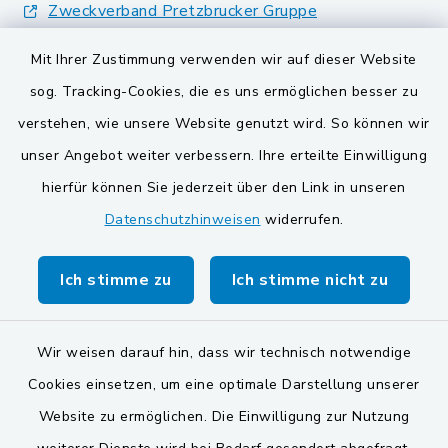
Zweckverband Pretzbrucker Gruppe
BayernPortal
Mit Ihrer Zustimmung verwenden wir auf dieser Website
sog. Tracking-Cookies, die es uns ermöglichen besser zu
Gemeinden der
verstehen, wie unsere Website genutzt wird. So können wir
Verwaltungsgemeinschaft
unser Angebot weiter verbessern. Ihre erteilte Einwilligung
Gemeinde Schwarzach bei Nabburg
hierfür können Sie jederzeit über den Link in unseren
Datenschutzhinweisen
widerrufen.
Markt Schwarzenfeld
Gemeinde Stulln
Ich stimme zu
Ich stimme nicht zu
Wir weisen darauf hin, dass wir technisch notwendige
Cookies einsetzen, um eine optimale Darstellung unserer
Website zu ermöglichen. Die Einwilligung zur Nutzung
Kontakt