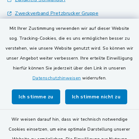
Zweckverband Pretzbrucker Gruppe
BayernPortal
Mit Ihrer Zustimmung verwenden wir auf dieser Website
sog. Tracking-Cookies, die es uns ermöglichen besser zu
Gemeinden der
verstehen, wie unsere Website genutzt wird. So können wir
Verwaltungsgemeinschaft
unser Angebot weiter verbessern. Ihre erteilte Einwilligung
Gemeinde Schwarzach bei Nabburg
hierfür können Sie jederzeit über den Link in unseren
Datenschutzhinweisen
widerrufen.
Markt Schwarzenfeld
Gemeinde Stulln
Ich stimme zu
Ich stimme nicht zu
Wir weisen darauf hin, dass wir technisch notwendige
Cookies einsetzen, um eine optimale Darstellung unserer