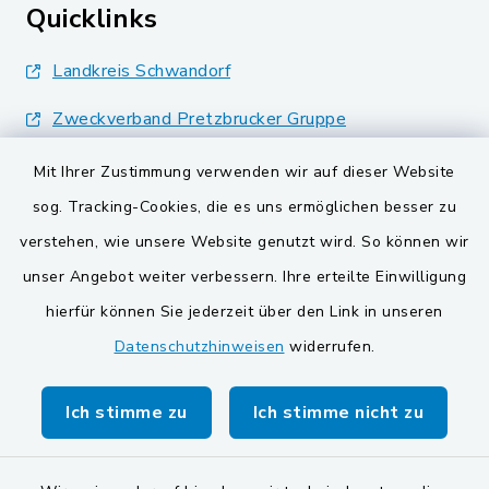
Quicklinks
Landkreis Schwandorf
Zweckverband Pretzbrucker Gruppe
BayernPortal
Mit Ihrer Zustimmung verwenden wir auf dieser Website
sog. Tracking-Cookies, die es uns ermöglichen besser zu
Gemeinden der
verstehen, wie unsere Website genutzt wird. So können wir
Verwaltungsgemeinschaft
unser Angebot weiter verbessern. Ihre erteilte Einwilligung
Gemeinde Schwarzach bei Nabburg
hierfür können Sie jederzeit über den Link in unseren
Datenschutzhinweisen
widerrufen.
Markt Schwarzenfeld
Gemeinde Stulln
Ich stimme zu
Ich stimme nicht zu