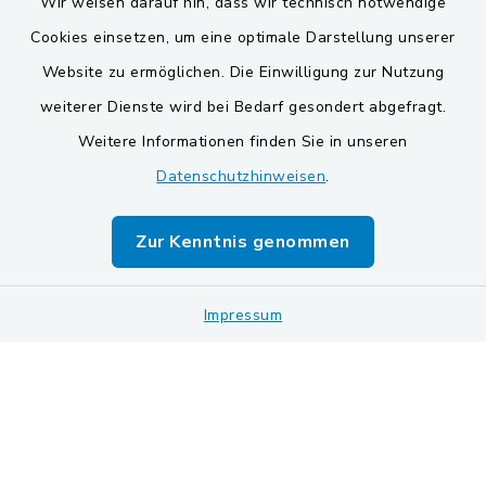
Wir weisen darauf hin, dass wir technisch notwendige
Cookies einsetzen, um eine optimale Darstellung unserer
Website zu ermöglichen. Die Einwilligung zur Nutzung
Kontakt
weiterer Dienste wird bei Bedarf gesondert abgefragt.
Weitere Informationen finden Sie in unseren
Barrierefreiheit
Datenschutzhinweisen
.
Datenschutz
Zur Kenntnis genommen
Impressum
Impressum
Sitemap
Cookie-Einstellungen