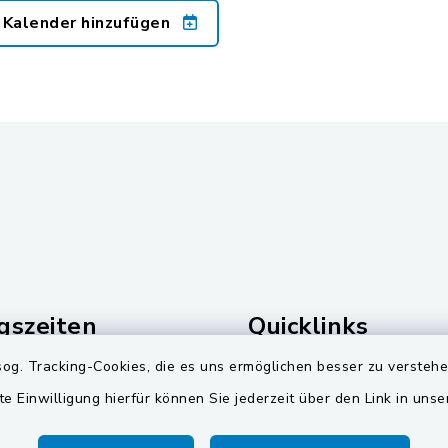
 Kalender hinzufügen
gszeiten
Quicklinks
og. Tracking-Cookies, die es uns ermöglichen besser zu versteh
Freitag:
Landkreis Schwandorf
te Einwilligung hierfür können Sie jederzeit über den Link in uns
00 Uhr
Zweckverband Pretzbr
Gruppe