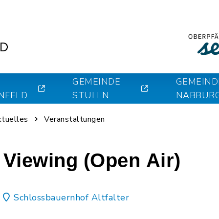
GEMEINDE
GEMEIND
NFELD
STULLN
NABBUR
ktuelles
Veranstaltungen
Viewing (Open Air)
Schlossbauernhof Altfalter