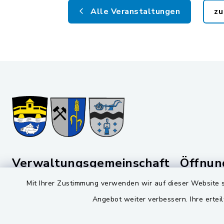
Alle Veranstaltungen
zu
Verwaltungsgemeinschaft
Öffnun
Schwarzenfeld
Mit Ihrer Zustimmung verwenden wir auf dieser Website s
Montag bis 
Viktor-Koch-Str. 4
Angebot weiter verbessern. Ihre erteil
08:00-12:
92521 Schwarzenfeld