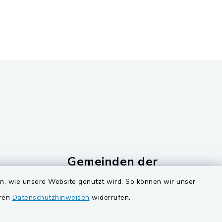
Gemeinden der
Verwaltungsgemeinschaf
en, wie unsere Website genutzt wird. So können wir unser
Gemeinde Schwarzach bei Nabburg
eren
Datenschutzhinweisen
widerrufen.
ucker
Markt Schwarzenfeld