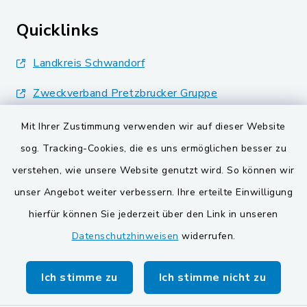
Quicklinks
Landkreis Schwandorf
Zweckverband Pretzbrucker Gruppe
BayernPortal
Mit Ihrer Zustimmung verwenden wir auf dieser Website
sog. Tracking-Cookies, die es uns ermöglichen besser zu
Gemeinden der
verstehen, wie unsere Website genutzt wird. So können wir
Verwaltungsgemeinschaft
unser Angebot weiter verbessern. Ihre erteilte Einwilligung
Gemeinde Schwarzach bei Nabburg
hierfür können Sie jederzeit über den Link in unseren
Datenschutzhinweisen
widerrufen.
Markt Schwarzenfeld
Gemeinde Stulln
Ich stimme zu
Ich stimme nicht zu