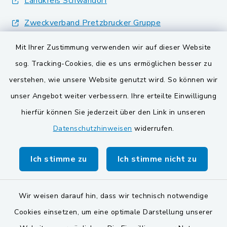
Landkreis Schwandorf
Zweckverband Pretzbrucker Gruppe
BayernPortal
Mit Ihrer Zustimmung verwenden wir auf dieser Website
sog. Tracking-Cookies, die es uns ermöglichen besser zu
Gemeinden der
verstehen, wie unsere Website genutzt wird. So können wir
Verwaltungsgemeinschaft
unser Angebot weiter verbessern. Ihre erteilte Einwilligung
Gemeinde Schwarzach bei Nabburg
hierfür können Sie jederzeit über den Link in unseren
Datenschutzhinweisen
widerrufen.
Markt Schwarzenfeld
Gemeinde Stulln
Ich stimme zu
Ich stimme nicht zu
Wir weisen darauf hin, dass wir technisch notwendige
Cookies einsetzen, um eine optimale Darstellung unserer