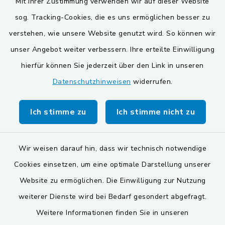
Mit Ihrer Zustimmung verwenden wir auf dieser Website
sog. Tracking-Cookies, die es uns ermöglichen besser zu
Gemeinden der
verstehen, wie unsere Website genutzt wird. So können wir
Verwaltungsgemeinschaft
unser Angebot weiter verbessern. Ihre erteilte Einwilligung
Gemeinde Schwarzach bei Nabburg
hierfür können Sie jederzeit über den Link in unseren
Datenschutzhinweisen
widerrufen.
Markt Schwarzenfeld
Gemeinde Stulln
Ich stimme zu
Ich stimme nicht zu
Wir weisen darauf hin, dass wir technisch notwendige
Cookies einsetzen, um eine optimale Darstellung unserer
Website zu ermöglichen. Die Einwilligung zur Nutzung
Kontakt
weiterer Dienste wird bei Bedarf gesondert abgefragt.
Weitere Informationen finden Sie in unseren
Barrierefreiheit