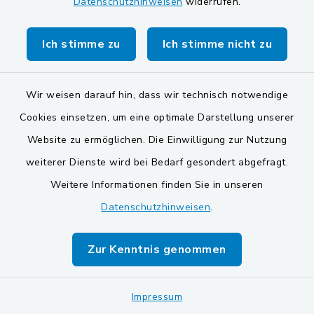
Datenschutzhinweisen
widerrufen.
Markt Schwarzenfeld
Gemeinde Stulln
Ich stimme zu
Ich stimme nicht zu
Wir weisen darauf hin, dass wir technisch notwendige
Cookies einsetzen, um eine optimale Darstellung unserer
Website zu ermöglichen. Die Einwilligung zur Nutzung
Kontakt
weiterer Dienste wird bei Bedarf gesondert abgefragt.
Weitere Informationen finden Sie in unseren
Barrierefreiheit
Datenschutzhinweisen
.
Datenschutz
Zur Kenntnis genommen
Impressum
Sitemap
Impressum