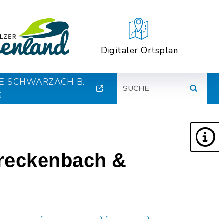
Digitaler Ortsplan
Suche
E SCHWARZACH B.
G
reckenbach &