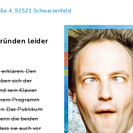
aße 4, 92521 Schwarzenfeld
ründen leider
 erklären. Den
ben sich der
d sein Klavier
 ihrem Programm
n. Das Publikum
denn die beiden
dass sie auch vor