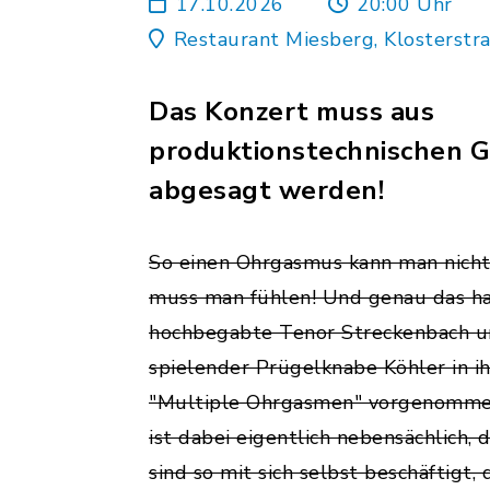
17.10.2026
20:00 Uhr
Restaurant Miesberg, Klosterstr
Das Konzert muss aus
produktionstechnischen G
abgesagt werden!
So einen Ohrgasmus kann man nicht
muss man fühlen! Und genau das ha
hochbegabte Tenor Streckenbach un
spielender Prügelknabe Köhler in
"Multiple Ohrgasmen" vorgenomme
ist dabei eigentlich nebensächlich, 
sind so mit sich selbst beschäftigt, 