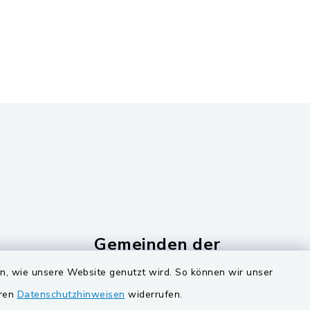
Gemeinden der
Verwaltungsgemeinschaf
en, wie unsere Website genutzt wird. So können wir unser
Gemeinde Schwarzach bei Nabburg
eren
Datenschutzhinweisen
widerrufen.
ucker