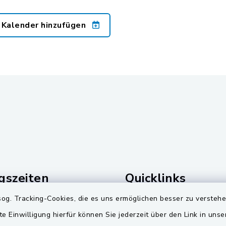
 Kalender hinzufügen
gszeiten
Quicklinks
og. Tracking-Cookies, die es uns ermöglichen besser zu versteh
Freitag:
Landkreis Schwandorf
te Einwilligung hierfür können Sie jederzeit über den Link in uns
00 Uhr
Zweckverband Pretzbr