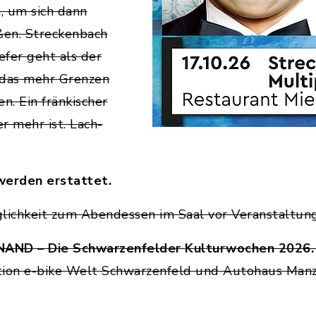
, um sich dann
ßen. Streckenbach
iefer geht als der
 das mehr Grenzen
. Ein fränkischer
r mehr ist. Lach-
werden erstattet.
öglichkeit zum Abendessen im Saal vor Veranstaltun
NAND – Die Schwarzenfelder Kulturwochen 2026
tion e-bike Welt Schwarzenfeld und Autohaus Manz