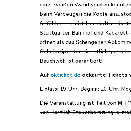
einer weißen Wand spielen könnten
beim Verbeugen die Köpfe anzusto
& Köhler - das ist Hochkultur, die t
Stuttgarter Bahnhof und Kabarett,
öffnet als das Schengener Abkommen
Geheimtipp, der eigentlich gar keine
Bauchweh ist garantiert!
Auf
okticket.de
gekaufte Tickets 
Einlass: 19 Uhr. Beginn: 20 Uhr. M
Die Veranstaltung ist Teil von
MIT'
von Hartlich Steuerberatung, e-mo