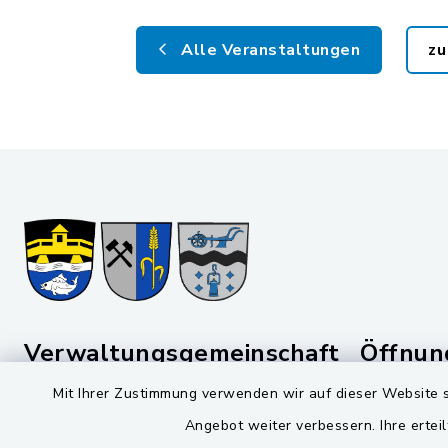
Alle Veranstaltungen
zu
Verwaltungsgemeinschaft
Öffnun
Schwarzenfeld
Mit Ihrer Zustimmung verwenden wir auf dieser Website s
Montag bis 
Viktor-Koch-Str. 4
Angebot weiter verbessern. Ihre erteil
08:00-12: