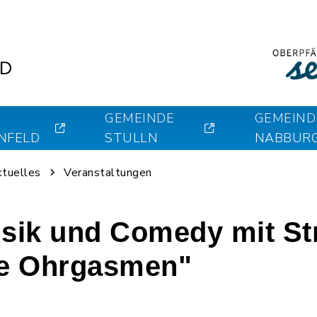
GEMEINDE
GEMEIND
NFELD
STULLN
NABBUR
ktuelles
Veranstaltungen
ik und Comedy mit St
ple Ohrgasmen"