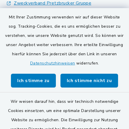
Zweckverband Pretzbrucker Gruppe
BayernPortal
Mit Ihrer Zustimmung verwenden wir auf dieser Website
sog. Tracking-Cookies, die es uns ermöglichen besser zu
Gemeinden der
verstehen, wie unsere Website genutzt wird. So können wir
Verwaltungsgemeinschaft
unser Angebot weiter verbessern. Ihre erteilte Einwilligung
Gemeinde Schwarzach bei Nabburg
hierfür können Sie jederzeit über den Link in unseren
Datenschutzhinweisen
widerrufen.
Markt Schwarzenfeld
Gemeinde Stulln
Ich stimme zu
Ich stimme nicht zu
Wir weisen darauf hin, dass wir technisch notwendige
Cookies einsetzen, um eine optimale Darstellung unserer
Website zu ermöglichen. Die Einwilligung zur Nutzung
Kontakt