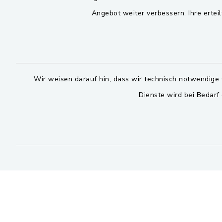
Viktor-Koch-Str. 4
Angebot weiter verbessern. Ihre erteil
08:00-12:
92521 Schwarzenfeld
Montag und 
09435 309-0
14:00-16:
09435 309-227
Donnerstag 
info@schwarzenfeld.de
Wir weisen darauf hin, dass wir technisch notwendige 
14:00-17:
Dienste wird bei Bedarf
facebook
instagram
youtube
X
Bitte 