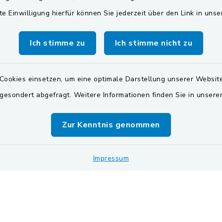
te Einwilligung hierfür können Sie jederzeit über den Link in uns
00 Uhr
Zweckverband Pretzbr
Gruppe
Dienstag zusätzlich:
Ich stimme zu
Ich stimme nicht zu
00 Uhr
BayernPortal
zusätzlich
Cookies einsetzen, um eine optimale Darstellung unserer Website
00 Uhr
 gesondert abgefragt. Weitere Informationen finden Sie in unser
vereinbaren Sie einen
Zur Kenntnis genommen
Termin!
Impressum