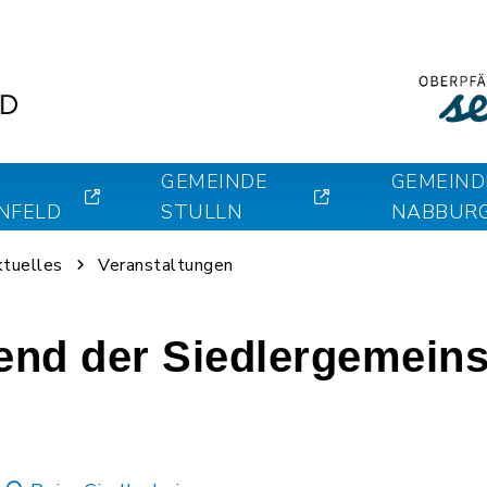
GEMEINDE
GEMEIND
NFELD
STULLN
NABBUR
ktuelles
Veranstaltungen
bend der Siedlergemeins