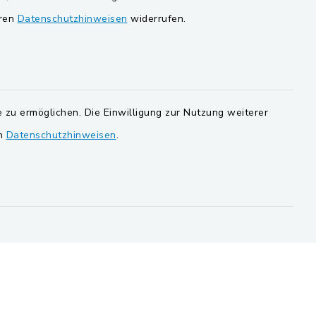
Gemeinde Schwarzach bei Nabburg
eren
Datenschutzhinweisen
widerrufen.
ucker
Markt Schwarzenfeld
Gemeinde Stulln
 zu ermöglichen. Die Einwilligung zur Nutzung weiterer
en
Datenschutzhinweisen
.