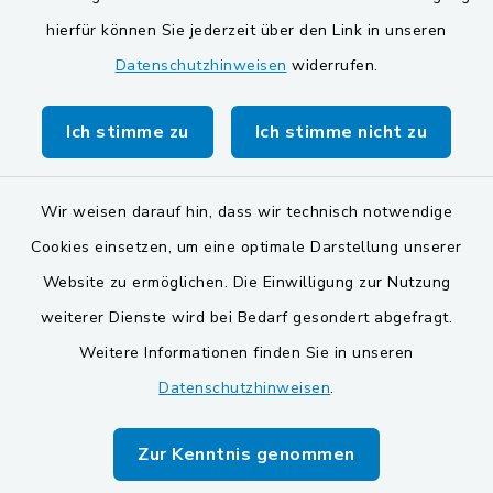
Gemeinde Schwarzach bei Nabburg
hierfür können Sie jederzeit über den Link in unseren
Datenschutzhinweisen
widerrufen.
Markt Schwarzenfeld
Gemeinde Stulln
Ich stimme zu
Ich stimme nicht zu
Wir weisen darauf hin, dass wir technisch notwendige
Cookies einsetzen, um eine optimale Darstellung unserer
Website zu ermöglichen. Die Einwilligung zur Nutzung
Kontakt
weiterer Dienste wird bei Bedarf gesondert abgefragt.
Weitere Informationen finden Sie in unseren
Barrierefreiheit
Datenschutzhinweisen
.
Datenschutz
Zur Kenntnis genommen
Impressum