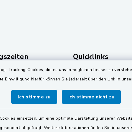
gszeiten
Quicklinks
og. Tracking-Cookies, die es uns ermöglichen besser zu versteh
Freitag:
Landkreis Schwandorf
te Einwilligung hierfür können Sie jederzeit über den Link in uns
00 Uhr
Zweckverband Pretzbr
Gruppe
Dienstag zusätzlich:
Ich stimme zu
Ich stimme nicht zu
00 Uhr
BayernPortal
zusätzlich
Cookies einsetzen, um eine optimale Darstellung unserer Website
00 Uhr
 gesondert abgefragt. Weitere Informationen finden Sie in unser