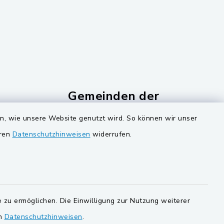
Gemeinden der
Verwaltungsgemeinschaf
en, wie unsere Website genutzt wird. So können wir unser
Gemeinde Schwarzach bei Nabburg
eren
Datenschutzhinweisen
widerrufen.
ucker
Markt Schwarzenfeld
Gemeinde Stulln
 zu ermöglichen. Die Einwilligung zur Nutzung weiterer
en
Datenschutzhinweisen
.