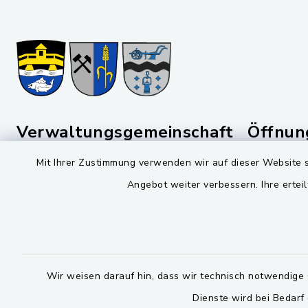
Verwaltungsgemeinschaft
Öffnun
Schwarzenfeld
Mit Ihrer Zustimmung verwenden wir auf dieser Website s
Montag bis 
Viktor-Koch-Str. 4
Angebot weiter verbessern. Ihre erteil
08:00-12:
92521 Schwarzenfeld
Montag und 
09435 309-0
14:00-16:
09435 309-227
Donnerstag 
info@schwarzenfeld.de
Wir weisen darauf hin, dass wir technisch notwendige 
14:00-17:
Dienste wird bei Bedarf