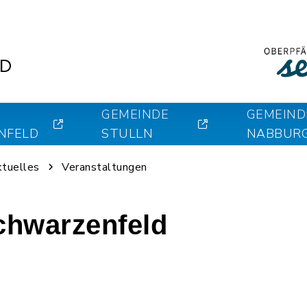
GEMEINDE
GEMEIND
NFELD
STULLN
NABBUR
ktuelles
Veranstaltungen
chwarzenfeld