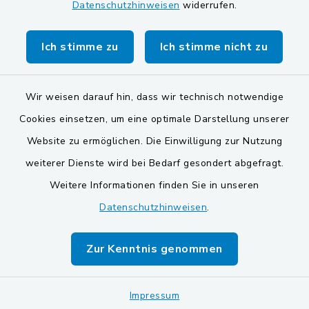
Datenschutzhinweisen
widerrufen.
Markt Schwarzenfeld
Gemeinde Stulln
Ich stimme zu
Ich stimme nicht zu
Wir weisen darauf hin, dass wir technisch notwendige
Cookies einsetzen, um eine optimale Darstellung unserer
Website zu ermöglichen. Die Einwilligung zur Nutzung
Kontakt
weiterer Dienste wird bei Bedarf gesondert abgefragt.
Weitere Informationen finden Sie in unseren
Barrierefreiheit
Datenschutzhinweisen
.
Datenschutz
Zur Kenntnis genommen
Impressum
Impressum
Sitemap