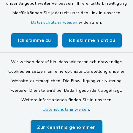
unser Angebot weiter verbessern. Ihre erteilte Einwilligung
Gemeinde Schwarzach bei Nabburg
hierfür können Sie jederzeit über den Link in unseren
Datenschutzhinweisen
widerrufen.
Markt Schwarzenfeld
Gemeinde Stulln
Ich stimme zu
Ich stimme nicht zu
Wir weisen darauf hin, dass wir technisch notwendige
Cookies einsetzen, um eine optimale Darstellung unserer
Website zu ermöglichen. Die Einwilligung zur Nutzung
Kontakt
weiterer Dienste wird bei Bedarf gesondert abgefragt.
Weitere Informationen finden Sie in unseren
Barrierefreiheit
Datenschutzhinweisen
.
Datenschutz
Zur Kenntnis genommen
Impressum