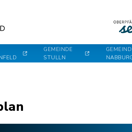
GEMEINDE
GEMEIND
NFELD
STULLN
NABBUR
plan