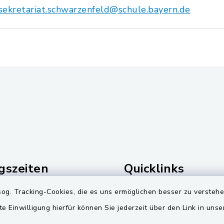
sekretariat.schwarzenfeld@schule.bayern.de
gszeiten
Quicklinks
Freitag:
Landkreis Schwandorf
og. Tracking-Cookies, die es uns ermöglichen besser zu versteh
00 Uhr
te Einwilligung hierfür können Sie jederzeit über den Link in uns
Zweckverband Pretzbr