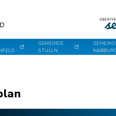
GEMEINDE
GEMEIND
NFELD
STULLN
NABBUR
plan