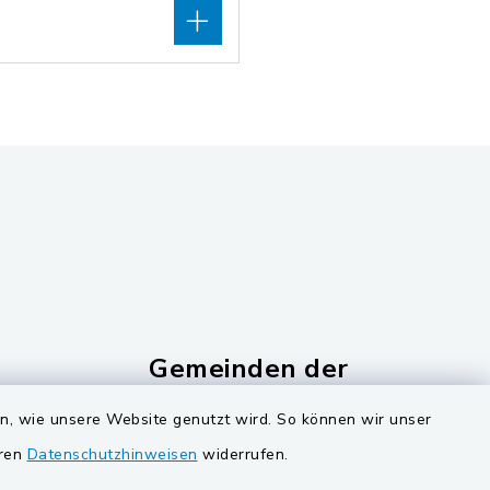
Gemeinden der
Verwaltungsgemeinschaf
en, wie unsere Website genutzt wird. So können wir unser
Gemeinde Schwarzach bei Nabburg
eren
Datenschutzhinweisen
widerrufen.
ucker