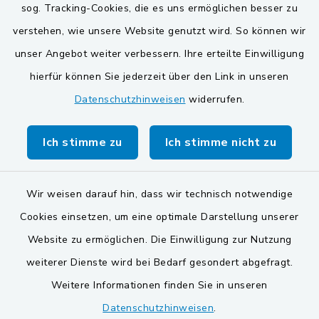
sog. Tracking-Cookies, die es uns ermöglichen besser zu
Gemeinden der
verstehen, wie unsere Website genutzt wird. So können wir
Verwaltungsgemeinschaft
unser Angebot weiter verbessern. Ihre erteilte Einwilligung
Gemeinde Schwarzach bei Nabburg
hierfür können Sie jederzeit über den Link in unseren
Datenschutzhinweisen
widerrufen.
Markt Schwarzenfeld
Gemeinde Stulln
Ich stimme zu
Ich stimme nicht zu
Wir weisen darauf hin, dass wir technisch notwendige
Cookies einsetzen, um eine optimale Darstellung unserer
Website zu ermöglichen. Die Einwilligung zur Nutzung
Kontakt
weiterer Dienste wird bei Bedarf gesondert abgefragt.
Weitere Informationen finden Sie in unseren
Barrierefreiheit
Datenschutzhinweisen
.