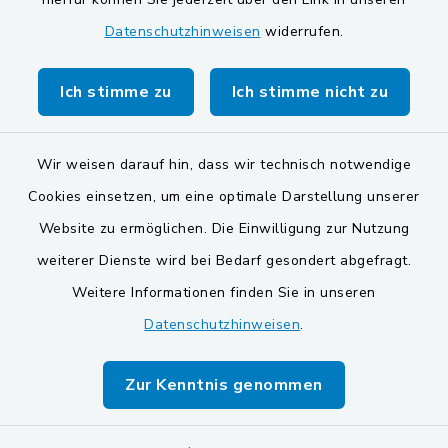
Datenschutzhinweisen
widerrufen.
Markt Schwarzenfeld
Gemeinde Stulln
Ich stimme zu
Ich stimme nicht zu
Wir weisen darauf hin, dass wir technisch notwendige
Cookies einsetzen, um eine optimale Darstellung unserer
Website zu ermöglichen. Die Einwilligung zur Nutzung
Kontakt
weiterer Dienste wird bei Bedarf gesondert abgefragt.
Weitere Informationen finden Sie in unseren
Barrierefreiheit
Datenschutzhinweisen
.
Datenschutz
Zur Kenntnis genommen
Impressum