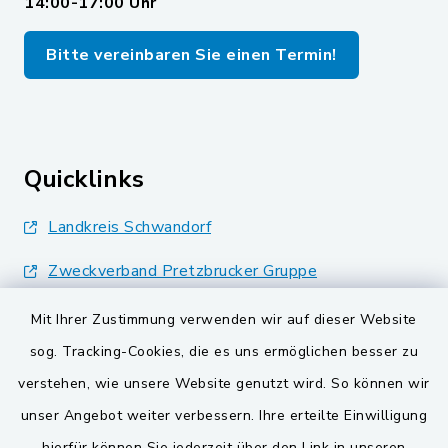
14:00-17:00 Uhr
Bitte vereinbaren Sie einen Termin!
Quicklinks
Landkreis Schwandorf
Zweckverband Pretzbrucker Gruppe
BayernPortal
Mit Ihrer Zustimmung verwenden wir auf dieser Website
sog. Tracking-Cookies, die es uns ermöglichen besser zu
Gemeinden der
verstehen, wie unsere Website genutzt wird. So können wir
Verwaltungsgemeinschaft
unser Angebot weiter verbessern. Ihre erteilte Einwilligung
Gemeinde Schwarzach bei Nabburg
hierfür können Sie jederzeit über den Link in unseren