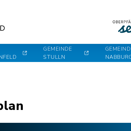
GEMEINDE
GEMEIND
NFELD
STULLN
NABBUR
plan