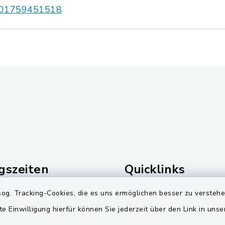
01759451518
gszeiten
Quicklinks
Freitag:
Landkreis Schwandorf
og. Tracking-Cookies, die es uns ermöglichen besser zu versteh
00 Uhr
te Einwilligung hierfür können Sie jederzeit über den Link in uns
Zweckverband Pretzbr