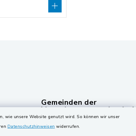
Gemeinden der
Verwaltungsgemeinschaf
en, wie unsere Website genutzt wird. So können wir unser
Gemeinde Schwarzach bei Nabburg
eren
Datenschutzhinweisen
widerrufen.
ucker